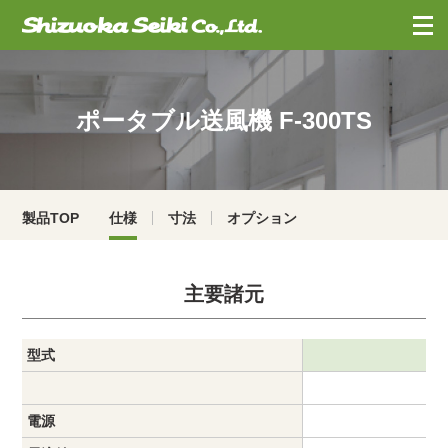
お問合せ
・
資料請求
ポータブル送風機 F-300TS
製品TOP
仕様
寸法
オプション
主要諸元
型式
電源