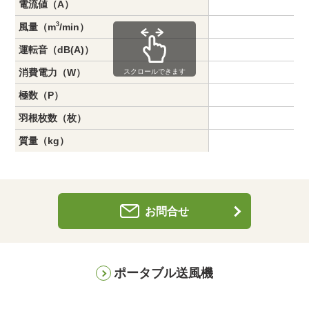
電流値（A）
3
風量（m
/min）
運転音（dB(A)）
消費電力（W）
スクロールできます
極数（P）
羽根枚数（枚）
質量（kg）
お問合せ
ポータブル送風機