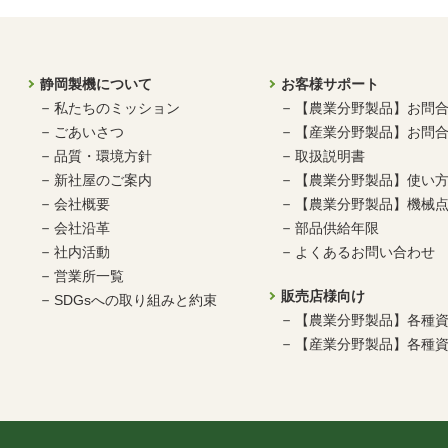
静岡製機について
お客様サポート
私たちのミッション
【農業分野製品】お問
ごあいさつ
【産業分野製品】お問
品質・環境方針
取扱説明書
新社屋のご案内
【農業分野製品】使い
会社概要
【農業分野製品】機械点
会社沿革
部品供給年限
社内活動
よくあるお問い合わせ
営業所一覧
販売店様向け
SDGsへの取り組みと約束
【農業分野製品】各種
【産業分野製品】各種