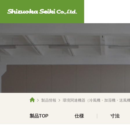
製品情報
環境関連機器（冷風機・加湿機・送風
製品TOP
仕様
寸法